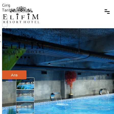
Giriş
Tarihi
Çıkış
Tarihi
Yetişkin
Ara