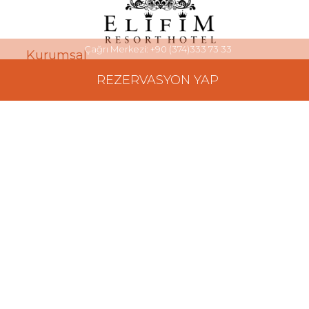
Çağrı Merkezi: +90 (374)333 73 33
Kurumsal
REZERVASYON YAP
Anasayfa
Odalarımız
Restourant
Galeri
Aktiviteler
İletişim
Odalarımız
Suit Oda
Standart Oda
Roof Sandart Oda
Roof Suit Oda
Roof Delux Oda
Bilgi ve Politika Bilgi Dokumanları
Politikalar / Policies