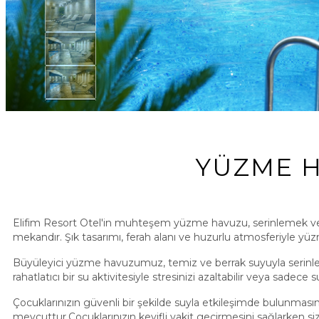
YÜZME 
Elifim Resort Otel'in muhteşem yüzme havuzu, serinlemek ve
mekandır. Şık tasarımı, ferah alanı ve huzurlu atmosferiyle yü
Büyüleyici yüzme havuzumuz, temiz ve berrak suyuyla serinlemek
rahatlatıcı bir su aktivitesiyle stresinizi azaltabilir veya sadece s
Çocuklarınızın güvenli bir şekilde suyla etkileşimde bulunma
mevcuttur.Çocuklarınızın keyifli vakit geçirmesini sağlarken siz 