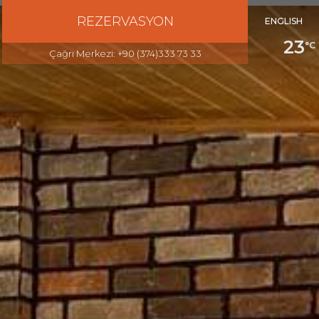
REZERVASYON
ENGLISH
23
Çağrı Merkezi: +90 (374)333 73 33